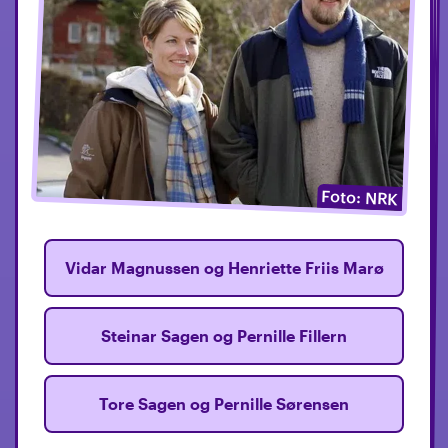
Foto: NRK
Foto: NRK
Foto: NRK
Vidar Magnussen og Henriette Friis Marø
Frisør
Sopperud
Steinar Sagen og Pernille Fillern
Kokk
Klapperud
Tore Sagen og Pernille Sørensen
Bussjåfør
Kopperud