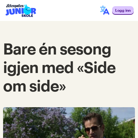
Logg inn
Bare én sesong
igjen med «Side
om side»