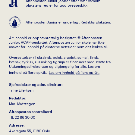
Aftenposten Junior jobber etter Vær varsom-
plakatens regler for god presseskikk.
Aftenposten Junior er underlagt Redaktørplakaten.
Alt innhold er opphavsrettslig beskyttet. © Aftenposten
Junior. ACAP-beskyttet. Aftenposten Junior skole har ikke
ansvar for innhold på eksterne nettsider som det lenkes til.
Oversettelser til ukrainsk, polsk, arabisk, somali, finsk,
kvensk, tyrkisk, russisk og tigrinja er finansiert med støtte fra
Utdanningsdirektoratet og tilgjengelig for alle. Les om
innhold på flere språk.
Les om innhold på flere språk.
Sjefredaktør og adm. direktør:
Trine Eilertsen
Redaktør:
Mari Midtstigen
Aftenposten sentralbord
Tlf. 22 86 30 00
Adresse:
Akersgata 55, 0180 Oslo