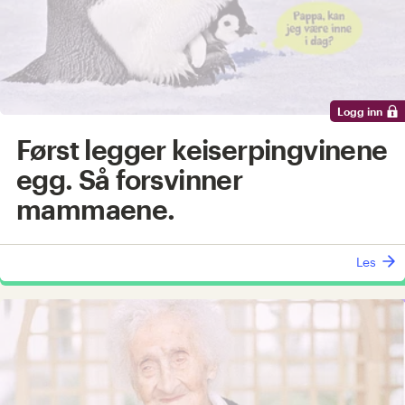
Logg inn
Først legger keiserpingvinene
egg. Så forsvinner
mammaene.
Les