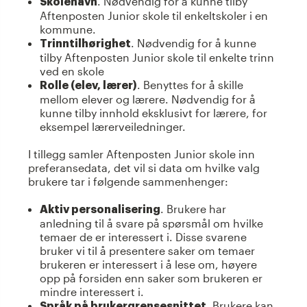
. Nødvendig for å kunne tilby
Skolenavn
Aftenposten Junior skole til enkeltskoler i en
kommune.
. Nødvendig for å kunne
Trinntilhørighet
tilby Aftenposten Junior skole til enkelte trinn
ved en skole
. Benyttes for å skille
Rolle (elev, lærer)
mellom elever og lærere. Nødvendig for å
kunne tilby innhold eksklusivt for lærere, for
eksempel lærerveiledninger.
I tillegg samler Aftenposten Junior skole inn
preferansedata, det vil si data om hvilke valg
brukere tar i følgende sammenhenger:
. Brukere har
Aktiv personalisering
anledning til å svare på spørsmål om hvilke
temaer de er interessert i. Disse svarene
bruker vi til å presentere saker om temaer
brukeren er interessert i å lese om, høyere
opp på forsiden enn saker som brukeren er
mindre interessert i.
. Brukere kan
Språk på brukergrensesnittet